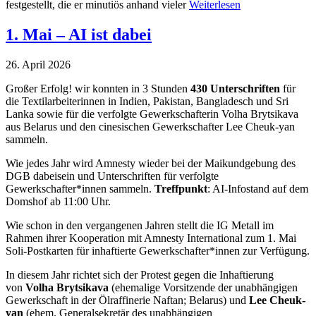
festgestellt, die er minutiös anhand vieler
Weiterlesen
1. Mai – AI ist dabei
26. April 2026
Großer Erfolg! wir konnten in 3 Stunden
430 Unterschriften
für
die Textilarbeiterinnen in Indien, Pakistan, Bangladesch und Sri
Lanka sowie für die verfolgte Gewerkschafterin Volha Brytsikava
aus Belarus und den cinesischen Gewerkschafter Lee Cheuk-yan
sammeln.
Wie jedes Jahr wird Amnesty wieder bei der Maikundgebung des
DGB dabeisein und Unterschriften für verfolgte
Gewerkschafter*innen sammeln.
Treffpunkt
: AI-Infostand auf dem
Domshof ab 11:00 Uhr.
Wie schon in den vergangenen Jahren stellt die IG Metall im
Rahmen ihrer Kooperation mit Amnesty International zum 1. Mai
Soli-Postkarten für inhaftierte Gewerkschafter*innen zur Verfügung.
In diesem Jahr richtet sich der Protest gegen die Inhaftierung
von
Volha Brytsikava
(ehemalige Vorsitzende der unabhängigen
Gewerkschaft in der Ölraffinerie Naftan; Belarus) und
Lee Cheuk-
yan
(ehem. Generalsekretär des unabhängigen