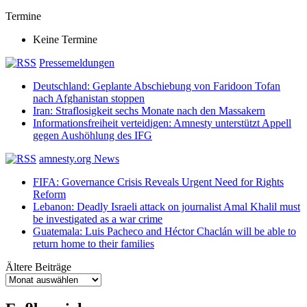
Termine
Keine Termine
Pressemeldungen
Deutschland: Geplante Abschiebung von Faridoon Tofan
nach Afghanistan stoppen
Iran: Straflosigkeit sechs Monate nach den Massakern
Informationsfreiheit verteidigen: Amnesty unterstützt Appell
gegen Aushöhlung des IFG
amnesty.org News
FIFA: Governance Crisis Reveals Urgent Need for Rights
Reform
Lebanon: Deadly Israeli attack on journalist Amal Khalil must
be investigated as a war crime
Guatemala: Luis Pacheco and Héctor Chaclán will be able to
return home to their families
Ältere Beiträge
Ältere
Beiträge