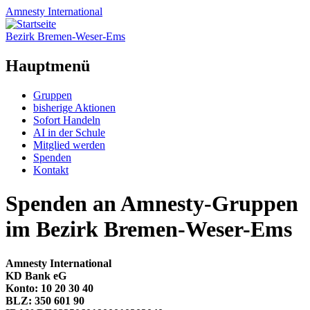
Amnesty
International
Bezirk Bremen-Weser-Ems
Hauptmenü
Zum
Gruppen
Inhalt
bisherige Aktionen
springen
Sofort Handeln
AI in der Schule
Mitglied werden
Spenden
Kontakt
Spenden an Amnesty-Gruppen
im Bezirk Bremen-Weser-Ems
Amnesty International
KD Bank eG
Konto: 10 20 30 40
BLZ: 350 601 90