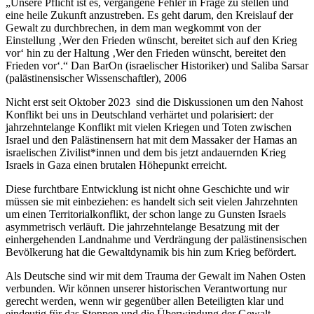
„Unsere Pflicht ist es, vergangene Fehler in Frage zu stellen und
eine heile Zukunft anzustreben. Es geht darum, den Kreislauf der
Gewalt zu durchbrechen, in dem man wegkommt von der
Einstellung ‚Wer den Frieden wünscht, bereitet sich auf den Krieg
vor‘ hin zu der Haltung ‚Wer den Frieden wünscht, bereitet den
Frieden vor‘.“ Dan BarOn (israelischer Historiker) und Saliba Sarsar
(palästinensischer Wissenschaftler), 2006
Nicht erst seit Oktober 2023 sind die Diskussionen um den Nahost
Konflikt bei uns in Deutschland verhärtet und polarisiert: der
jahrzehntelange Konflikt mit vielen Kriegen und Toten zwischen
Israel und den Palästinensern hat mit dem Massaker der Hamas an
israelischen Zivilist*innen und dem bis jetzt andauernden Krieg
Israels in Gaza einen brutalen Höhepunkt erreicht.
Diese furchtbare Entwicklung ist nicht ohne Geschichte und wir
müssen sie mit einbeziehen: es handelt sich seit vielen Jahrzehnten
um einen Territorialkonflikt, der schon lange zu Gunsten Israels
asymmetrisch verläuft. Die jahrzehntelange Besatzung mit der
einhergehenden Landnahme und Verdrängung der palästinensischen
Bevölkerung hat die Gewaltdynamik bis hin zum Krieg befördert.
Als Deutsche sind wir mit dem Trauma der Gewalt im Nahen Osten
verbunden. Wir können unserer historischen Verantwortung nur
gerecht werden, wenn wir gegenüber allen Beteiligten klar und
eindeutig für das Stoppen und die Überwindung der Gewalt