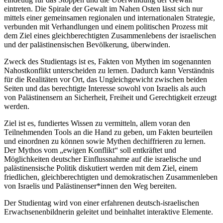
eintreten. Die Spirale der Gewalt im Nahen Osten lässt sich nur
mittels einer gemeinsamen regionalen und internationalen Strategie,
verbunden mit Verhandlungen und einem politischen Prozess mit
dem Ziel eines gleichberechtigten Zusammenlebens der israelischen
und der palästinensischen Bevölkerung, überwinden.
Zweck des Studientags ist es, Fakten von Mythen im sogenannten
Nahostkonflikt unterscheiden zu lernen. Dadurch kann Verständnis
für die Realitäten vor Ort, das Ungleichgewicht zwischen beiden
Seiten und das berechtigte Interesse sowohl von Israelis als auch
von Palästinensern an Sicherheit, Freiheit und Gerechtigkeit erzeugt
werden.
Ziel ist es, fundiertes Wissen zu vermitteln, allem voran den
Teilnehmenden Tools an die Hand zu geben, um Fakten beurteilen
und einordnen zu können sowie Mythen dechiffrieren zu lernen.
Der Mythos vom „ewigen Konflikt“ soll entkräftet und
Möglichkeiten deutscher Einflussnahme auf die israelische und
palästinensische Politik diskutiert werden mit dem Ziel, einem
friedlichen, gleichberechtigten und demokratischen Zusammenleben
von Israelis und Palästinenser*innen den Weg bereiten.
Der Studientag wird von einer erfahrenen deutsch-israelischen
Erwachsenenbildnerin geleitet und beinhaltet interaktive Elemente.