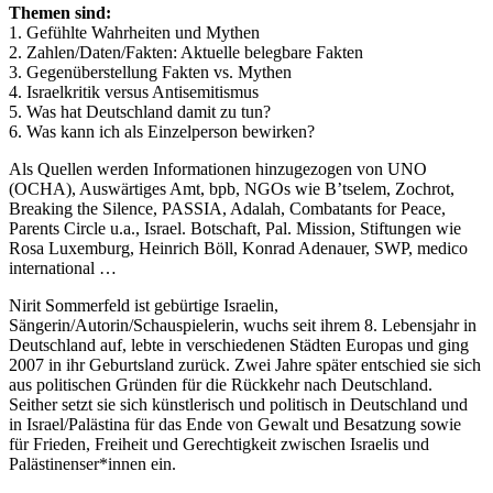
Themen sind:
1. Gefühlte Wahrheiten und Mythen
2. Zahlen/Daten/Fakten: Aktuelle belegbare Fakten
3. Gegenüberstellung Fakten vs. Mythen
4. Israelkritik versus Antisemitismus
5. Was hat Deutschland damit zu tun?
6. Was kann ich als Einzelperson bewirken?
Als Quellen werden Informationen hinzugezogen von UNO
(OCHA), Auswärtiges Amt, bpb, NGOs wie B’tselem, Zochrot,
Breaking the Silence, PASSIA, Adalah, Combatants for Peace,
Parents Circle u.a., Israel. Botschaft, Pal. Mission, Stiftungen wie
Rosa Luxemburg, Heinrich Böll, Konrad Adenauer, SWP, medico
international …
Nirit Sommerfeld ist gebürtige Israelin,
Sängerin/Autorin/Schauspielerin, wuchs seit ihrem 8. Lebensjahr in
Deutschland auf, lebte in verschiedenen Städten Europas und ging
2007 in ihr Geburtsland zurück. Zwei Jahre später entschied sie sich
aus politischen Gründen für die Rückkehr nach Deutschland.
Seither setzt sie sich künstlerisch und politisch in Deutschland und
in Israel/Palästina für das Ende von Gewalt und Besatzung sowie
für Frieden, Freiheit und Gerechtigkeit zwischen Israelis und
Palästinenser*innen ein.